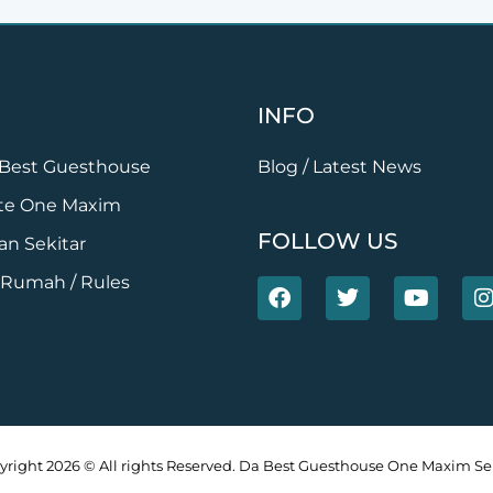
INFO
a Best Guesthouse
Blog / Latest News
uite One Maxim
FOLLOW US
n Sekitar
 Rumah / Rules
F
T
Y
I
a
w
o
c
i
u
e
t
t
t
b
t
u
o
e
b
o
r
e
r
k
yright 2026 © All rights Reserved. Da Best Guesthouse One Maxim Se