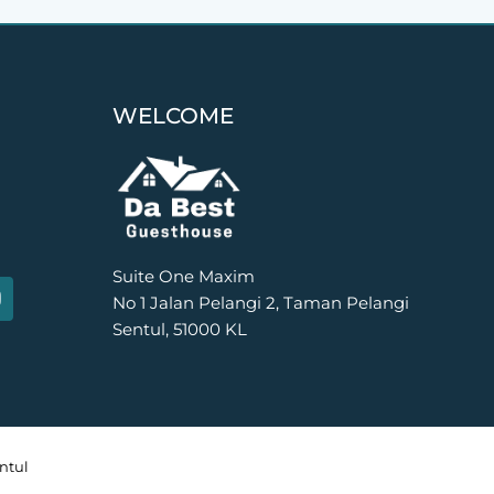
WELCOME
Suite One Maxim
No 1 Jalan Pelangi 2, Taman Pelangi
n
s
Sentul, 51000 KL
a
g
a
m
ntul