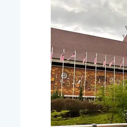
ke
Muzium
Negara
Malaysia
Kuala
Lumpur