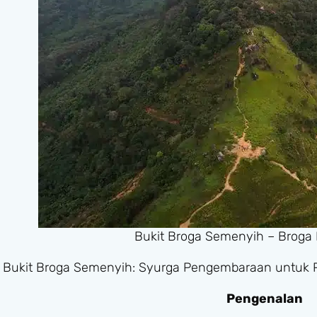
Bukit Broga Semenyih – Broga 
Bukit Broga Semenyih: Syurga Pengembaraan untuk 
Pengenalan