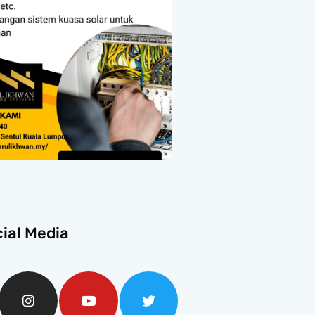
ial Media
book-
Instagram
Youtube
Twitter