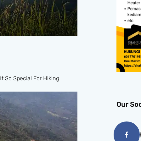
t So Special For Hiking
Our Soc
Face
f