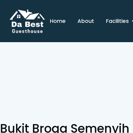
Skip
to
content
Home
About
Facilities
Bukit Broga Semenyih