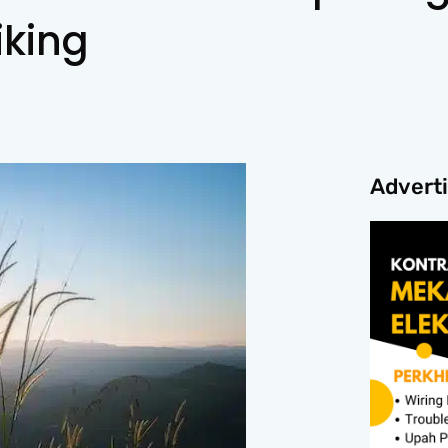
iking
Advert