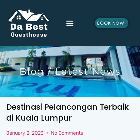
Skip
to
content
Menu
BOOK NOW!
Blog / Latest News
Blog / Latest News
Destinasi Pelancongan Terbaik
di Kuala Lumpur
January 2, 2023
No Comments